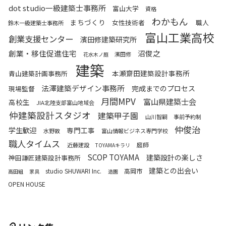
dot studio一級建築士事務所
富山大学
資格
わかもん
まちづくり
女性技術者
職人
鈴木一級建築士事務所
富山工業高校
創業支援センター
濱田修建築研究所
創業・移住促進住宅
沼俊之
濱田修
花水木ノ庭
建築
本瀬齋田建築設計事務所
青山建築計画事務所
法澤建築デザイン事務所
完成までのプロセス
現場監督
月間MPV
富山県建築士会
高校生
JIA北陸支部富山地域会
仲建築設計スタジオ
建築甲子園
山川智嗣
事前予約制
仲俊治
学生歓迎
専門工事
水野敦
富山情報ビジネス専門学校
職人タイムス
庭師
近藤建設
TOYAMAキラリ
SCOP TOYAMA
建築設計の楽しさ
神田謙匠建築設計事務所
建築との出会い
studio SHUWARI Inc.
高岡市
高田組
家具
造園
OPEN HOUSE