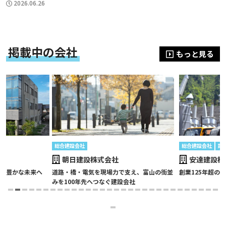
2026.06.26
掲載中の会社
もっと見る
総合建設会社
総合建設会社
設計
朝日建設株式会社
安達建設株式
豊かな未来へ
道路・橋・電気を現場力で支え、富山の街並
創業125年超の地
みを100年先へつなぐ建設会社