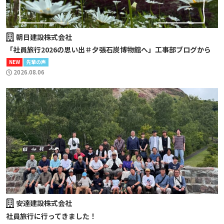
朝日建設株式会社
「社員旅行2026の思い出＃夕張石炭博物館へ」工事部ブログから
NEW
先輩の声
2026.08.06
安達建設株式会社
社員旅行に行ってきました！