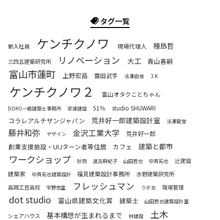
タグ一覧
ケンチクノワ
種昻哲
現場代理人
新入社員
リノベーション
大工
青山善嗣
三四五建築研究所
富山市蓮町
上野宏岳
齋田武亨
法澤由佳
３K
ケンチクノワ２
富山オタクことちゃん
51％
studio SHUWARI
DOKO一級建築士事務所
安達建設
荒井好一郎建築設計室
コラレアルチザンジャパン
法澤龍宝
藤井和弥
金沢工業大学
荒井好一郎
デザイン
建築と都市
創業支援施設・UIJターン者等住居
カフェ
ワークショップ
辻建設
砂防
道古麻紀子
山田哲也
中斉拓也
建築家
福見建築設計事務所
水野建築研究所
中斉拓也建築設計
フレッシュマン
高岡工芸高校
現場管理
宇野悠里
ラボ女
dot studio
富山県建築文化賞
建築士
山田哲也建築設計室
土木
基本構想が生まれるまで
シェアハウス
林建設