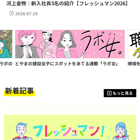
ュマン2026】
富工高建築工学科「2025就職&進路実
建築
2026.01.14
設ラボの
とやまの建設女子にスポットをあてる連載「ラボ女」
現場
新着記事
もっと見る