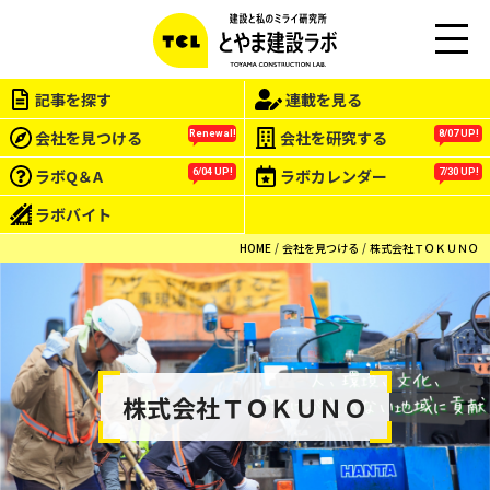
M
EN
記事を探す
連載を見る
U
会社を見つける
会社を研究する
Renewal!
8/07 UP!
ラボQ＆A
ラボカレンダー
6/04 UP!
7/30 UP!
ラボバイト
HOME
会社を見つける
株式会社ＴＯＫＵＮＯ
株式会社ＴＯＫＵＮＯ