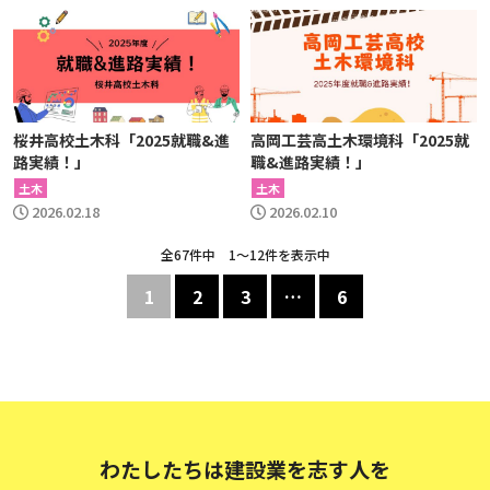
桜井高校土木科「2025就職&進
高岡工芸高土木環境科「2025就
路実績！」
職&進路実績！」
土木
土木
2026.02.18
2026.02.10
全67件中 1〜12件を表示中
1
2
3
…
6
わたしたちは建設業を志す人を