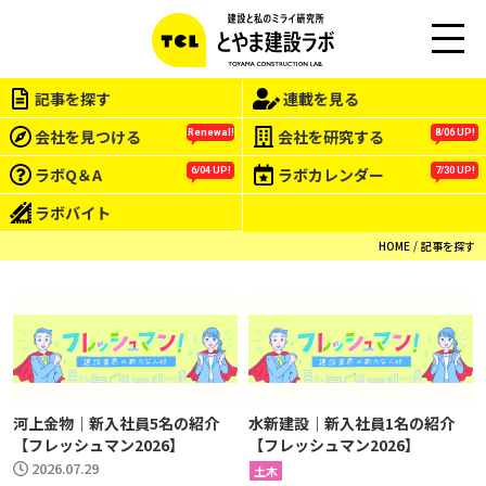
M
EN
記事を探す
連載を見る
U
会社を見つける
会社を研究する
Renewal!
8/06 UP!
ラボQ＆A
ラボカレンダー
6/04 UP!
7/30 UP!
ラボバイト
HOME
記事を探す
河上金物｜新入社員5名の紹介
水新建設｜新入社員1名の紹介
【フレッシュマン2026】
【フレッシュマン2026】
2026.07.29
土木