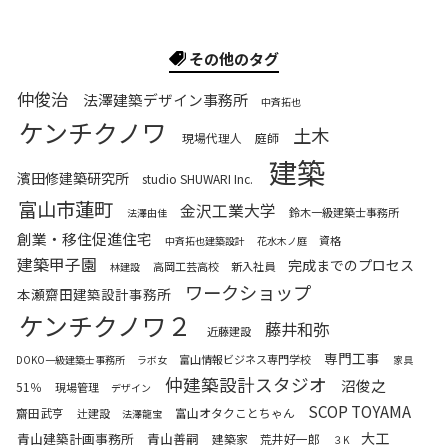
その他のタグ
仲俊治
法澤建築デザイン事務所
中斉拓也
ケンチクノワ
土木
現場代理人
庭師
建築
濱田修建築研究所
studio SHUWARI Inc.
富山市蓮町
金沢工業大学
鈴木一級建築士事務所
法澤由佳
創業・移住促進住宅
資格
中斉拓也建築設計
花水木ノ庭
建築甲子園
完成までのプロセス
高岡工芸高校
新入社員
林建設
ワークショップ
本瀬齋田建築設計事務所
ケンチクノワ２
藤井和弥
近藤建設
専門工事
富山情報ビジネス専門学校
DOKO一級建築士事務所
ラボ女
家具
仲建築設計スタジオ
沼俊之
51％
現場管理
デザイン
SCOP TOYAMA
齋田武亨
富山オタクことちゃん
辻建設
法澤龍宝
大工
青山建築計画事務所
青山善嗣
建築家
荒井好一郎
３K