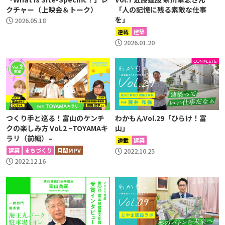
クチャー（上映会＆トーク）
「人の記憶に残る素敵な仕事
を」
2026.05.18
連載
建築
2026.01.20
つくり手と巡る！富山のケンチ
わかもんVol.29「ひらけ！富
クの楽しみ方 Vol.2 −TOYAMAキ
山」
ラリ（前編）–
連載
建築
建築
まちづくり
月間MPV
2022.10.25
2022.12.16