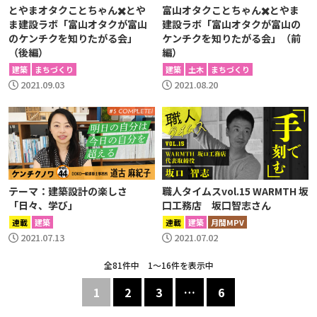
とやまオタクことちゃん✖️とや
富山オタクことちゃん✖️とやま
ま建設ラボ「富山オタクが富山
建設ラボ「富山オタクが富山の
のケンチクを知りたがる会」
ケンチクを知りたがる会」（前
（後編）
編）
建築
まちづくり
建築
土木
まちづくり
2021.09.03
2021.08.20
テーマ：建築設計の楽しさ
職人タイムスvol.15 WARMTH 坂
「日々、学び」
口工務店 坂口智志さん
連載
建築
連載
建築
月間MPV
2021.07.13
2021.07.02
全81件中 1〜16件を表示中
1
2
3
…
6