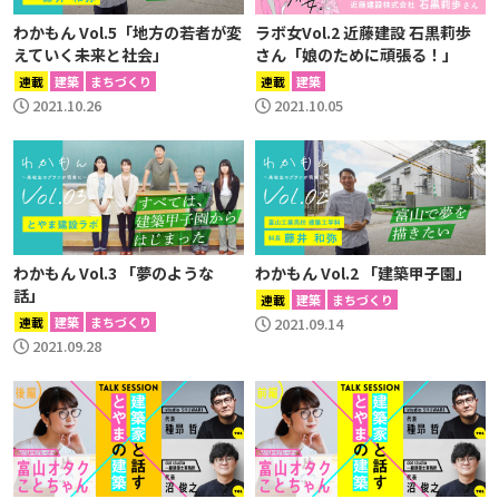
わかもん Vol.5「地方の若者が変
ラボ女Vol.2 近藤建設 石黒莉歩
えていく未来と社会」
さん「娘のために頑張る！」
連載
建築
まちづくり
連載
建築
2021.10.26
2021.10.05
わかもん Vol.3 「夢のような
わかもん Vol.2 「建築甲子園」
話」
連載
建築
まちづくり
連載
建築
まちづくり
2021.09.14
2021.09.28