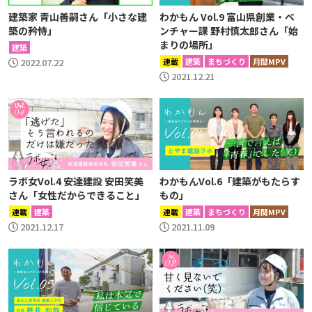
建築家 青山善嗣さん「小さな建
わかもん Vol.9 富山県創業・ベ
築の矜恃」
ンチャー課 野村慎太郎さん「始
まりの場所」
建築
2022.07.22
連載
建築
まちづくり
月間MPV
2021.12.21
ラボ女Vol.4 安達建設 安田笑美
わかもんVol.6「建築がもたらす
さん「女性だからできること」
もの」
連載
建築
連載
建築
まちづくり
月間MPV
2021.12.17
2021.11.09