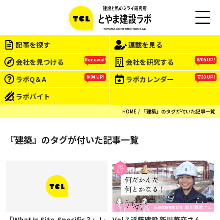
M
EN
記事を探す
連載を見る
U
会社を見つける
会社を研究する
Renewal!
8/06 UP!
ラボQ＆A
ラボカレンダー
6/04 UP!
7/30 UP!
ラボバイト
HOME
『建築』のタグが付いた記事一覧
『建築』のタグが付いた記事一覧
「What Is Site-Specific？」レ
Vol.7 近藤建設 新川華恋さん