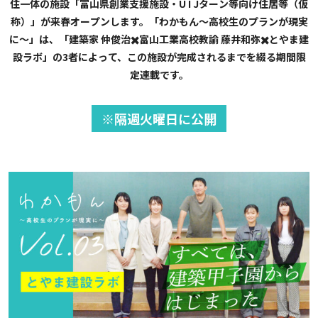
住一体の施設「富山県創業支援施設・U I Jターン等向け住居等（仮
称）」が来春オープンします。「わかもん〜高校生のプランが現実
に〜」は、「建築家 仲俊治✖️富山工業高校教諭 藤井和弥✖️とやま建
設ラボ」の3者によって、この施設が完成されるまでを綴る期間限
定連載です。
※隔週火曜日に公開