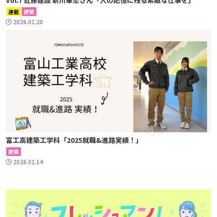
Vol.7 近藤建設 新川華恋さん「人の記憶に残る素敵な仕事を」
連載
建築
2026.01.20
富工高建築工学科「2025就職&進路実績！」
建築
2026.01.14