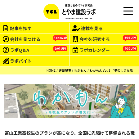
M
EN
記事を探す
連載を見る
U
会社を見つける
会社を研究する
Renewal!
8/06 UP!
ラボQ＆A
ラボカレンダー
6/04 UP!
7/30 UP!
ラボバイト
HOME
連載記事
わかもん
わかもん Vol.3 「夢のような話」
富山工業高校生のプランが基になり、全国に先駆けて整備される職