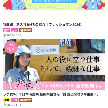
牧田組｜新入社員4名の紹介【フレッシュマン2024】
建築
土木
月間MPV
2024.10.18
ラボ女Vol.5 日本海建興 藤田梨緒さん「計画と段取りが重要！」
連載
土木
月間MPV
2022.11.11