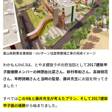
富山県創業支援施設・UIJターン住居等整備工事の完成イメージ
わかもんVol.3は、とやま建設ラボの担当回として
2017建築甲
子園優勝メンバーの榊原由比菜さん、新村希和さん、高柳桃花
さん、早野詩織さんと当時の監督、藤井先生
にお話を伺ってき
ました！
すべては
この4名と藤井先生が考えたプラン、そして2017建築
甲子園の優勝
から始まりました。