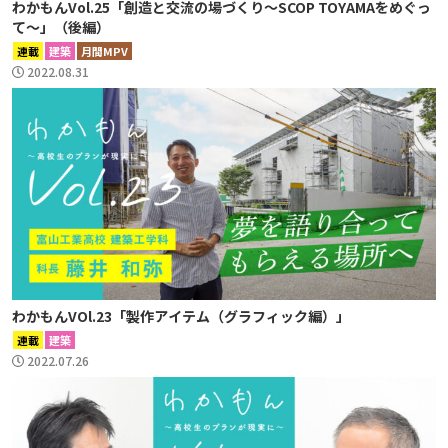
わかもんVol.25「創造と交流の場づくり〜SCOP TOYAMAをめぐっ
て〜」（後編）
連載
建築
月間MPV
2022.08.31
わかもんVOl.23「製作アイテム（グラフィック編）」
連載
建築
2022.07.26