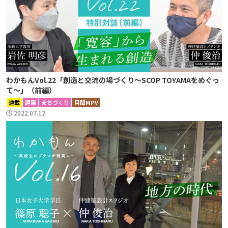
わかもんVol.22「創造と交流の場づくり〜SCOP TOYAMAをめぐっ
て〜」（前編）
連載
建築
まちづくり
月間MPV
2022.07.12