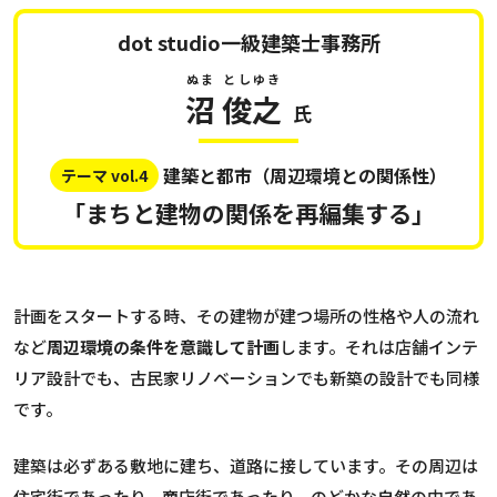
dot studio一級建築士事務所
ぬま
としゆき
沼
俊之
氏
建築と都市（周辺環境との関係性）
テーマ vol.4
「まちと建物の関係を再編集する」
計画をスタートする時、その建物が建つ場所の性格や人の流れ
など
周辺環境の条件を意識して計画
します。それは店舗インテ
リア設計でも、古民家リノベーションでも新築の設計でも同様
です。
建築は必ずある敷地に建ち、道路に接しています。その周辺は
住宅街であったり、商店街であったり、のどかな自然の中であ