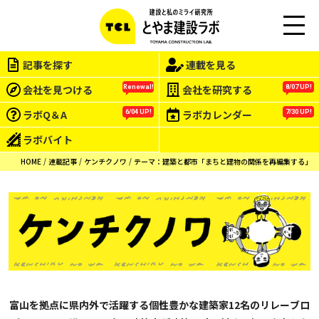
M
EN
記事を探す
連載を見る
U
会社を見つける
会社を研究する
Renewal!
8/07 UP!
ラボQ＆A
ラボカレンダー
6/04 UP!
7/30 UP!
ラボバイト
HOME
連載記事
ケンチクノワ
テーマ：建築と都市「まちと建物の関係を再編集する」
富山を拠点に県内外で活躍する個性豊かな建築家12名のリレーブロ