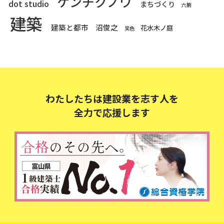
ケンチクノワ
dot studio
まちづくり
六腑
建築
建築と都市
沼俊之
花水木ノ庭
笑色
わたしたちは建設業を志す人を
全力で応援します