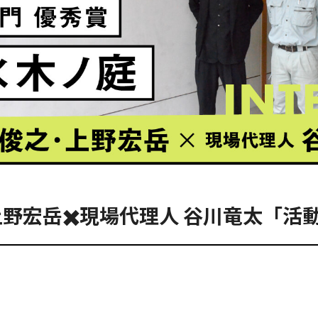
上野宏岳✖️現場代理人 谷川竜太「活