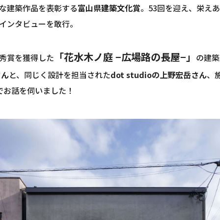
な建築作品を表彰する
富山県建築文化賞
。53回を迎え、栄え
インタビューを敢行。
「花水木ノ庭 −広場路の長屋−」
秀賞を獲得した
の建築
さん
と、同じく設計を担当された
dot studioの上野宏岳さん
、
でお話を伺いました！