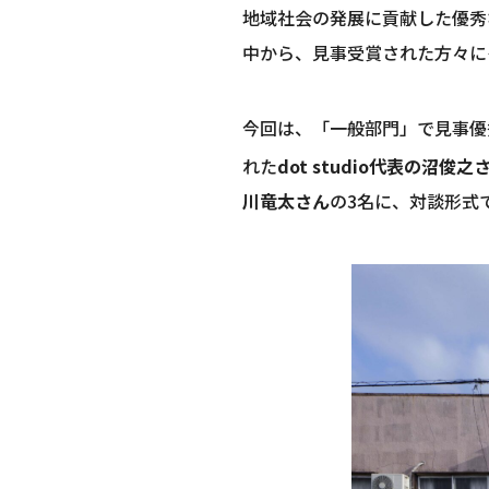
地域社会の発展に貢献した優秀
中から、見事受賞された方々に
今回は、「一般部門」で見事優
れた
dot studio代表の沼俊之
川竜太さん
の3名に、対談形式