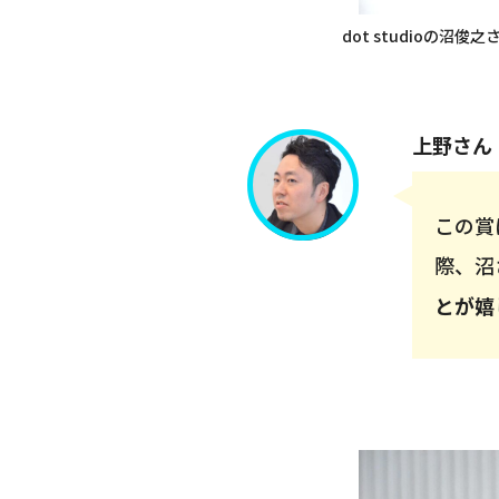
dot studioの
上野さん
この賞
際、沼
とが嬉