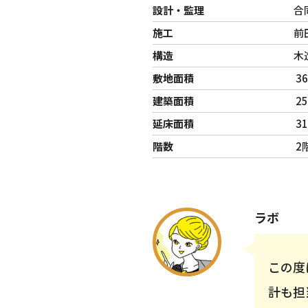
設計・監理
合
施工
前
構造
木
敷地面積
36
建築面積
25
延床面積
31
階数
2
ラボ
この度
計も担