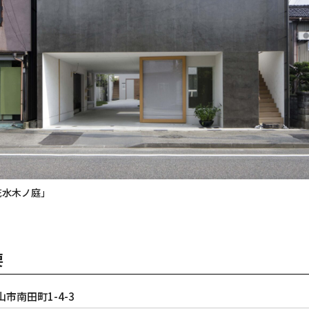
花水木ノ庭」
要
山市南田町1-4-3