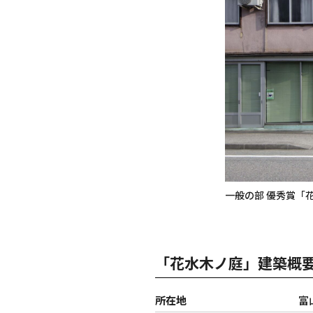
一般の部 優秀賞「
「花水木ノ庭」建築概
所在地
富