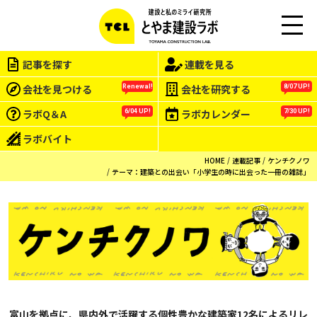
M
EN
記事を探す
連載を見る
U
会社を見つける
会社を研究する
Renewal!
8/07 UP!
ラボQ＆A
ラボカレンダー
6/04 UP!
7/30 UP!
ラボバイト
HOME
連載記事
ケンチクノワ
テーマ：建築との出会い「小学生の時に出会った一冊の雑誌」
富山を拠点に、県内外で活躍する個性豊かな建築家12名によるリレ