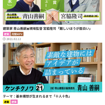
建築家 青山善嗣✖️現場監督 宮脇隆司「難しいほうが面白い」
建築
月間MPV
2021.02.12
テーマ：基本構想が生まれるまで「十人十色」
連載
建築