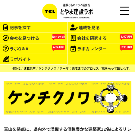
M
EN
記事を探す
連載を見る
U
会社を見つける
会社を研究する
Renewal!
8/07 UP!
ラボQ＆A
ラボカレンダー
6/04 UP!
7/30 UP!
ラボバイト
HOME
連載記事
ケンチクノワ
テーマ：完成までのプロセス「意をもって匠となす」
富山を拠点に、県内外で活躍する個性豊かな建築家12名によるリレ