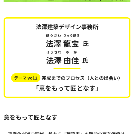
法澤建築デザイン事務所
ほうさわ
りゅうほう
法澤
龍宝
氏
ほうさわ
ゆか
法澤
由佳
氏
完成までのプロセス（人との出会い）
テーマ vol.2
「意をもって匠となす」
意をもって匠となす
専業化が進む現代。私たち「建築家」の職能の存在価値は、