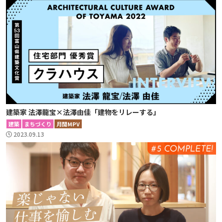
建築家 法澤龍宝×法澤由佳「建物をリレーする」
建築
まちづくり
月間MPV
2023.09.13