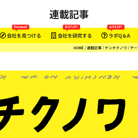
連載記事
Renewal!
8/07 UP!
6/04 UP!
会社を見つける
会社を研究する
ラボQ＆A
HOME
連載記事
ケンチクノワ
テー