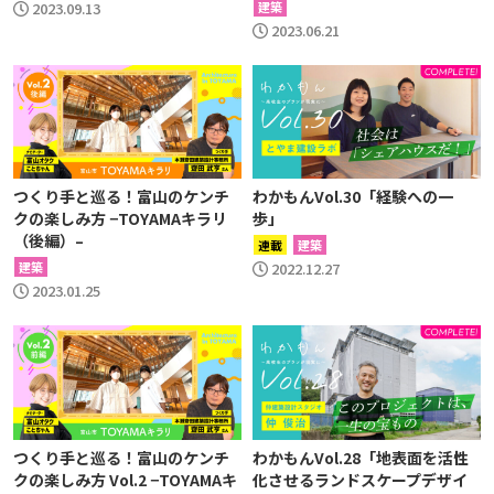
2023.09.13
建築
2023.06.21
つくり手と巡る！富山のケンチ
わかもんVol.30「経験への一
クの楽しみ方 −TOYAMAキラリ
歩」
（後編）–
連載
建築
建築
2022.12.27
2023.01.25
つくり手と巡る！富山のケンチ
わかもんVol.28「地表面を活性
クの楽しみ方 Vol.2 −TOYAMAキ
化させるランドスケープデザイ