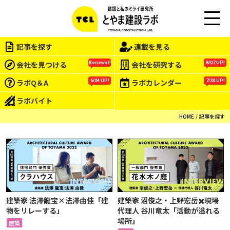
M
EN
記事を探す
連載を見る
U
会社を見つける
会社を研究する
Renewal!
8/07 UP!
ラボQ＆A
ラボカレンダー
6/04 UP!
7/30 UP!
ラボバイト
HOME
記事を探す
建築家 法澤龍宝×法澤由佳「建
建築家 沼俊之・上野宏岳✖️現場
物をリレーする」
代理人 谷川竜太「活動が溢れる
場所」
建築