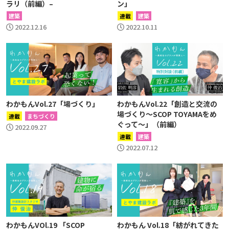
ラリ（前編）–
ン」
建築
連載
建築
2022.12.16
2022.10.11
わかもんVol.27「場づくり」
わかもんVol.22「創造と交流の
場づくり〜SCOP TOYAMAをめ
連載
まちづくり
ぐって〜」（前編）
2022.09.27
連載
建築
2022.07.12
わかもんVOl.19 「SCOP
わかもん Vol.18「紡がれてきた