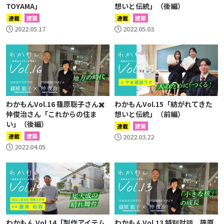
TOYAMA」
想いと伝統」（後編）
連載
建築
連載
建築
2022.05.17
2022.05.03
わかもんVol.16 篠原聡子さん✖️
わかもんVol.15「紡がれてきた
仲俊治さん「これからの住ま
想いと伝統」（前編）
い」（後編）
連載
建築
連載
建築
2022.03.22
2022.04.05
わかもん Vol.14「製作アイテム
わかもんVol.13 特別対談 篠原