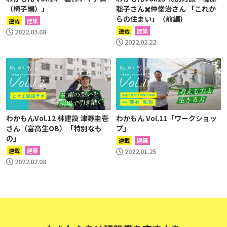
（椅子編）」
聡子さん✖️仲俊治さん 「これか
らの住まい」（前編）
連載
建築
2022.03.08
連載
建築
2022.02.22
わかもんVol.12 林建設 津野圭壱
わかもん Vol.11「ワークショッ
さん（富高生OB）「特別なも
プ」
の」
連載
建築
連載
建築
2022.01.25
2022.02.08