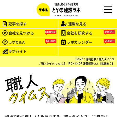
M
EN
記事を探す
連載を見る
U
会社を見つける
会社を研究する
Renewal!
8/10 UP!
ラボQ＆A
ラボカレンダー
6/04 UP!
7/30 UP!
ラボバイト
HOME
連載記事
職人タイムス
職人タイムス vol.11 IRON CHOP 澤田健勝さん【動画あり】
現場で働く職人さんを紹介する「職人タイムス」11回目は、