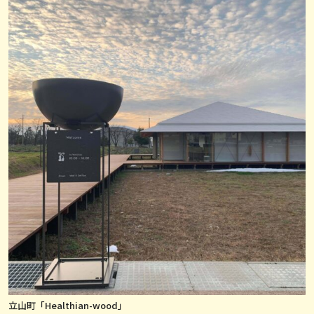
立山町「Healthian-wood」