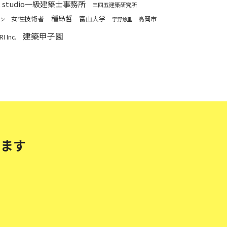
t studio一級建築士事務所
三四五建築研究所
種昻哲
女性技術者
富山大学
高岡市
ン
宇野悠里
建築甲子園
I Inc.
します