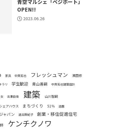
青空マルシェ「ベジボート」
OPEN!!
2023.06.26
o
フレッシュマン
濱田修
家具
中斉拓也
学生歓迎
青山善嗣
Aキラリ
中斉拓也建築設計
建築
山川智嗣
ボ女
法澤由佳
まちづくり
51％
シェアハウス
造園
創業・移住促進住宅
ジャパン
道古麻紀子
ケンチクノワ
師