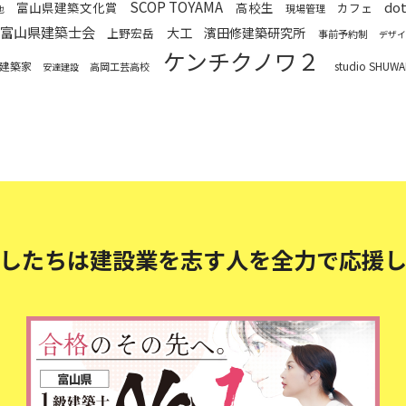
SCOP TOYAMA
do
富山県建築文化賞
高校生
カフェ
現場管理
也
富山県建築士会
大工
濱田修建築研究所
上野宏岳
事前予約制
デザイ
ケンチクノワ２
建築家
studio SHUWAR
高岡工芸高校
安達建設
したちは建設業を志す人を
全力で応援