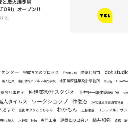
麦と炭火焼き鳥
ATORI」オープン!!
07.21
dot studi
援センター
完成までのプロセス
建築と都市
花水木ノ庭
神田謙匠建築設計事務所
新入社員
富山情報ビジネス専門学校
高田組
TOYAM
仲建築設計スタジオ
建築設計事務所
荒井好一郎建築設計室
ラ
ワークショップ
職人タイムス
仲俊治
JIA北陸支部富山地域会
わかもん
れるまで
コラレアルチザン
富山オタクことちゃん
近藤建設
藤井和弥
専門工事
建築との出会い
現場代理人
庭
水野敦
資格
砂防