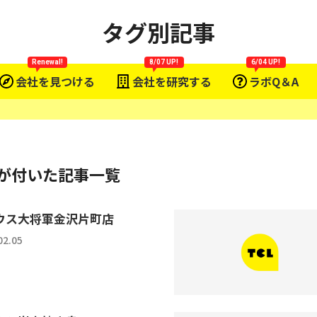
タグ別記事
Renewal!
8/07 UP!
6/04 UP!
会社を見つける
会社を研究する
ラボQ＆A
のタグが付いた記事一覧
ウス大将軍金沢片町店
02.05