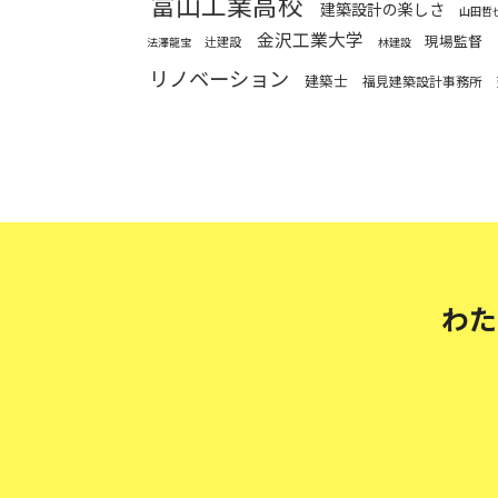
富山工業高校
建築設計の楽しさ
山田哲
金沢工業大学
現場監督
辻建設
法澤龍宝
林建設
リノベーション
建築士
福見建築設計事務所
わた