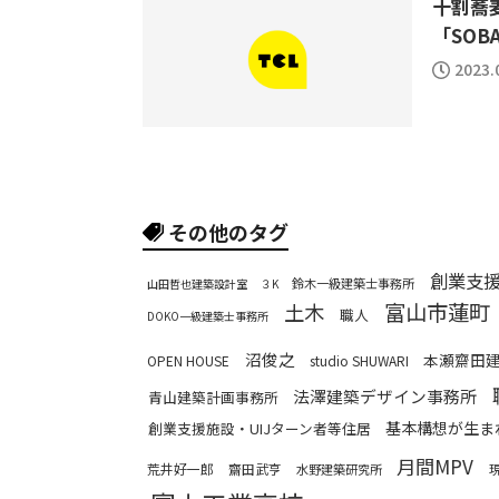
十割蕎
「SOB
2023.
その他のタグ
創業支
鈴木一級建築士事務所
山田哲也建築設計室
３K
富山市蓮町
土木
職人
DOKO一級建築士事務所
沼俊之
本瀬齋田
OPEN HOUSE
studio SHUWARI
法澤建築デザイン事務所
青山建築計画事務所
基本構想が生ま
創業支援施設・UIJターン者等住居
月間MPV
荒井好一郎
齋田武亨
水野建築研究所