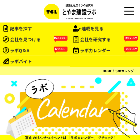
M
EN
記事を探す
連載を見る
U
会社を見つける
会社を研究する
Renewal!
8/07 UP!
ラボQ＆A
ラボカレンダー
6/04 UP!
7/30 UP!
ラボバイト
HOME
ラボカレンダー