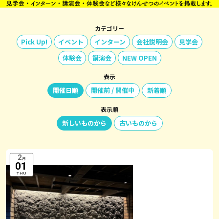
カテゴリー
Pick Up!
イベント
インターン
会社説明会
見学会
体験会
講演会
NEW OPEN
表示
開催日順
開催前 / 開催中
新着順
表示順
新しいものから
古いものから
2
月
01
THU