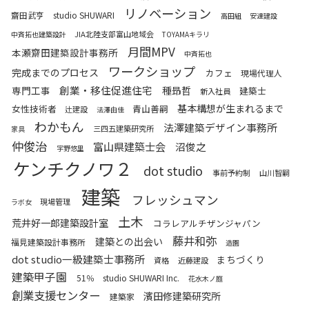
リノベーション
齋田武亨
studio SHUWARI
高田組
安達建設
JIA北陸支部富山地域会
中斉拓也建築設計
TOYAMAキラリ
月間MPV
本瀬齋田建築設計事務所
中斉拓也
ワークショップ
完成までのプロセス
カフェ
現場代理人
創業・移住促進住宅
専門工事
種昻哲
建築士
新入社員
基本構想が生まれるまで
女性技術者
青山善嗣
辻建設
法澤由佳
わかもん
法澤建築デザイン事務所
三四五建築研究所
家具
仲俊治
富山県建築士会
沼俊之
宇野悠里
ケンチクノワ２
dot studio
事前予約制
山川智嗣
建築
フレッシュマン
現場管理
ラボ女
土木
荒井好一郎建築設計室
コラレアルチザンジャパン
藤井和弥
建築との出会い
福見建築設計事務所
造園
dot studio一級建築士事務所
まちづくり
資格
近藤建設
建築甲子園
51％
studio SHUWARI Inc.
花水木ノ庭
創業支援センター
濱田修建築研究所
建築家