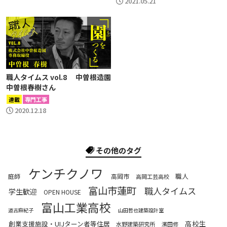
2021.05.21
職人タイムス vol.8 中曽根造園
中曽根春樹さん
連載
専門工事
2020.12.18
その他のタグ
ケンチクノワ
職人
庭師
高岡市
高岡工芸高校
富山市蓮町
職人タイムス
学生歓迎
OPEN HOUSE
富山工業高校
道古麻紀子
山田哲也建築設計室
高校生
創業支援施設・UIJターン者等住居
水野建築研究所
濱田修