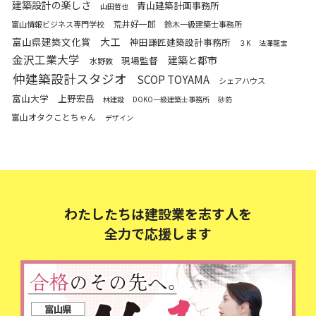
建築設計の楽しさ
青山建築計画事務所
山田哲也
荒井好一郎
富山情報ビジネス専門学校
鈴木一級建築士事務所
富山県建築文化賞
大工
神田謙匠建築設計事務所
３K
法澤龍宝
金沢工業大学
建築と都市
現場監督
水野敦
仲建築設計スタジオ
SCOP TOYAMA
シェアハウス
富山大学
上野宏岳
林建設
DOKO一級建築士事務所
砂防
富山オタクことちゃん
デザイン
わたしたちは建設業を志す人を
全力で応援します