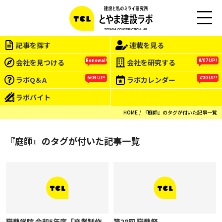
M
EN
記事を探す
連載を見る
U
会社を見つける
会社を研究する
Renewal!
8/07 UP!
ラボQ＆A
ラボカレンダー
6/04 UP!
7/30 UP!
ラボバイト
HOME
『庭師』のタグが付いた記事一覧
『庭師』のタグが付いた記事一覧
職藝学院 令和5年度「卒業制作
第28回 職藝祭