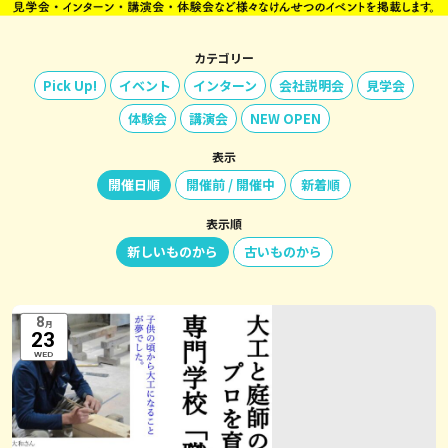
カテゴリー
Pick Up!
イベント
インターン
会社説明会
見学会
体験会
講演会
NEW OPEN
表示
開催日順
開催前 / 開催中
新着順
表示順
新しいものから
古いものから
8
月
23
WED