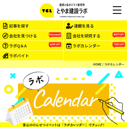
M
EN
記事を探す
連載を見る
U
会社を見つける
会社を研究する
Renewal!
8/07 UP!
ラボQ＆A
ラボカレンダー
6/04 UP!
7/30 UP!
ラボバイト
HOME
ラボカレンダー