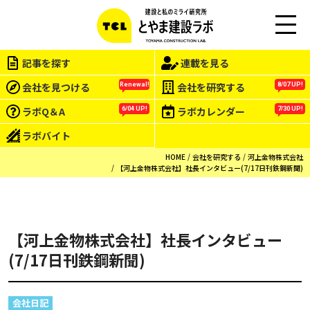
この会社をもっと研究する
M
EN
記事を探す
連載を見る
U
会社を見つける
会社を研究する
Renewal!
8/07 UP!
ラボQ＆A
ラボカレンダー
6/04 UP!
7/30 UP!
ラボバイト
HOME
会社を研究する
河上金物株式会社
【河上金物株式会社】社長インタビュー(7/17日刊鉄鋼新聞)
【河上金物株式会社】社長インタビュー
(7/17日刊鉄鋼新聞)
会社日記