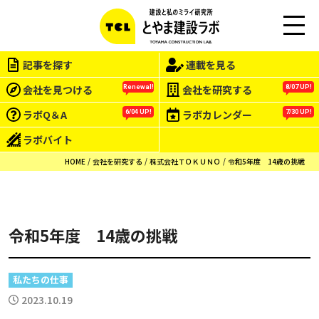
この会社をもっと研究する
M
EN
記事を探す
連載を見る
U
会社を見つける
会社を研究する
Renewal!
8/07 UP!
ラボQ＆A
ラボカレンダー
6/04 UP!
7/30 UP!
ラボバイト
HOME
会社を研究する
株式会社ＴＯＫＵＮＯ
令和5年度 14歳の挑戦
令和5年度 14歳の挑戦
私たちの仕事
2023.10.19