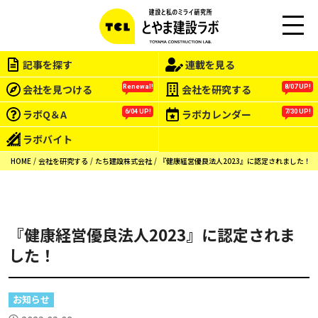
この会社をもっと研究する
M
EN
記事を探す
連載を見る
U
会社を見つける
会社を研究する
Renewal!
8/07 UP!
ラボQ＆A
ラボカレンダー
6/04 UP!
7/30 UP!
ラボバイト
HOME
会社を研究する
たち建設株式会社
『健康経営優良法人2023』に認定されました！
『健康経営優良法人2023』に認定されま
した！
お知らせ