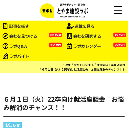
この会社をもっと研究する
M
EN
記事を探す
連載を見る
U
会社を見つける
会社を研究する
Renewal!
8/07 UP!
ラボQ＆A
ラボカレンダー
6/04 UP!
7/30 UP!
ラボバイト
HOME
会社を研究する
住澤塗装工業株式会社
６月１日（火）22卒向け就活座談会 お悩み解消のチャンス！！
６月１日（火）22卒向け就活座談会 お悩
み解消のチャンス！！
お知らせ