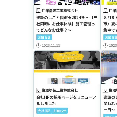
住澤塗装工業株式会社
住澤
建設のしごと図鑑★2024冬 ～【三
８月９
社同時にお仕事体験】施工管理っ
市）夏
てどんなお仕事？～
集中で
お知らせ
お知ら
2023.11.15
2023
住澤塗装工業株式会社
住澤
会社HPの採用ページをリニューア
建設の
ルしました
関われ
一日～
会社日記
お知らせ
お知ら