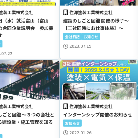
#フレックスタイム
#年収400万以上
#年収500万以上
1
1
1
塗装工業株式会社
住澤塗装工業株式会社
#年収600万以上
#有名建築
#自由な働き方
1
1
1
日（水）就活富山（富山
建設のしごと図鑑 開催の様子～
#社食あり
#社宅あり
1
1
の合同企業説明会 参加募
【三社同時にお仕事体験】～
す
会社日記
お知らせ
せ
2023.07.15
.07.22
塗装工業株式会社
住澤塗装工業株式会社
しごと図鑑 ～３つの会社と
インターンシップ開催のお知らせ
る建設業・施工管理を知る
お知らせ
2022.01.26
せ