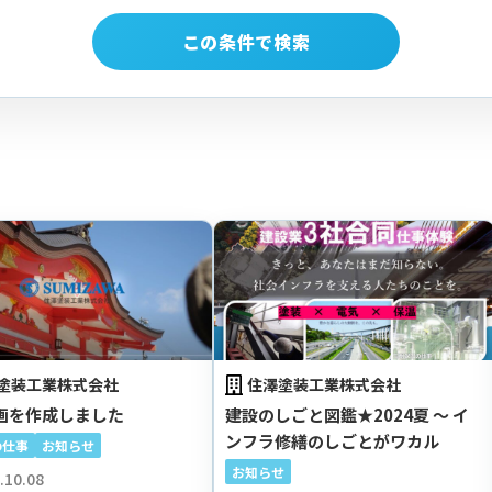
#スキルアップ
#残業少なめ
#未来をつくる
#CIM
12
12
12
11
この条件で検索
#街をつくる
#資格取得支援
#チームワーク重視
11
11
10
#地元出身者多数
#地域インフラ
#最新技術
10
10
10
#河川工事
#健康経営
#地域を守る
10
9
9
#オリジナル制服
#Iターン歓迎
#女性が働きやすい
9
8
8
#未経験歓迎
#社会を支える
#資格費用全額補助
8
8
8
#直行直帰OK
#第二新卒歓迎
#橋梁工事
#BIM
8
8
8
7
#技術者育成
#県内高校OB在籍
#賞与年2回
7
7
7
#男性育休取得
#3D測量
#ワークライフバランス
7
7
7
#AI活用
#アウトドア好き歓迎
#カッコいい仕事
6
6
6
#サウナ好き
#スマート建設
#ドローン測量
6
6
6
塗装工業株式会社
住澤塗装工業株式会社
#丁寧な現場指導
#最新重機
#若手育成
6
6
6
画を作成しました
建設のしごと図鑑★2024夏 ～ イ
#資格手当あり
#女性施工管理
#女性現場監督
6
6
6
ンフラ修繕のしごとがワカル
の仕事
お知らせ
#アットホーム
#交通費支給
#飲み会あり
6
6
6
お知らせ
.10.08
#ランチ会
#県内大学OB在籍
#社屋が綺麗
6
5
5