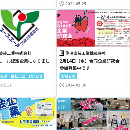
2024.05.25
#釣り好き
#風通し良い
#自然いっぱい
5
5
5
#同好会あり
#若手社長
#キャリアアップ
5
5
5
#有給取得率80%以上
#スポーツ活動
5
5
#デュアルキャリア
#趣味充実
#退職金制度
4
4
4
#定時退社文化
#福利厚生施設
#大型プロジェクト
4
4
4
#男女比公開
#社長40代
#手に職
#20代多数
4
4
4
4
塗装工業株式会社
住澤塗装工業株式会社
#遠隔施工
#リモートワーク可
#山仕事
#登山好き
4
3
3
3
エール認定企業になりまし
2月14日（水）合同企業研究会
参加募集中です
#県内専門学校OB在籍
#社用車支給
#福利厚生充実
3
3
3
の仕事
会社日記
お知らせ
お知らせ
#社員寮あり
#家族手当あり
#業績賞与あり
3
3
3
.02.17
2024.01.30
#おしゃれオフィス
#国家プロジェクト
3
3
#ランドマーク施工
#ダイバーシティ
#アスリート社員
3
3
2
#フラットな職場
#クリエイティブ
#フリーアドレス
2
2
2
#港湾工事
#休日出勤なし
#グルメ好き
2
2
2
#住宅手当あり
#建築好き
#昇給あり
2
2
2
#休憩スペース充実
#全面禁煙
#上下関係ゆるめ
2
2
1