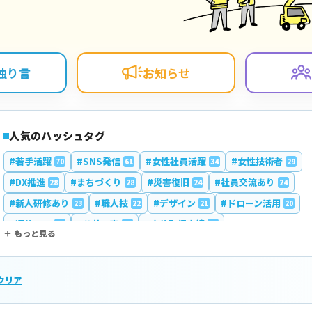
独り言
お知らせ
人気のハッシュタグ
#若手活躍
#SNS発信
#女性社員活躍
#女性技術者
70
61
34
29
#DX推進
#まちづくり
#災害復旧
#社員交流あり
28
28
24
24
#新人研修あり
#職人技
#デザイン
#ドローン活用
23
22
21
20
#週休二日
#公共工事
#育休取得実績
20
18
18
＋ もっと見る
#作業着おしゃれ
#土日休み
#施工管理育成
17
17
17
#社内イベント
#地域密着
#地域密着企業
17
16
16
クリア
#ものづくり
#道路工事
#Uターン歓迎
16
15
14
#産休取得実績
#ICT施工
#年間休日120日以上
14
13
13