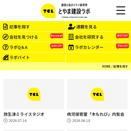
M
EN
記事を探す
連載を見る
U
会社を見つける
会社を研究する
Renewal!
8/07 UP!
ラボQ＆A
ラボカレンダー
6/04 UP!
7/30 UP!
ラボバイト
HOME
記事を探す
放生津ミライスタジオ
病児保育室「木もれび」内覧会
2026.07.16
2026.06.18