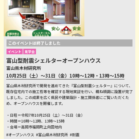
このイベントは終了しました
イベント
見学会
富山型耐震シェルターオープンハウス
富山県木材研究所
10月25日（土）～31日（金）10時～12時・13時～15時
富山県木材研究所で開発を進めてきた『富山型耐震シェルター』について、
既存住宅内での施工性等を確認する現地実証を行い、概ね順調に設置が完了
しました。この成果を広く県民や建築設計・施工関係者にご覧いただくた
め、オープンハウスを開催します。
・日程＝令和7年10月25日（土）～31日（金）
・時間＝10時～12時、13時～15時
・会場＝高岡市福岡町上向田地内
#オープンハウス
#富山県木材研究所
#耐震