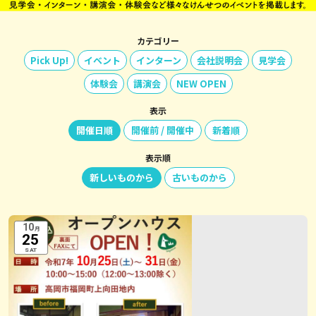
カテゴリー
Pick Up!
イベント
インターン
会社説明会
見学会
体験会
講演会
NEW OPEN
表示
開催日順
開催前 / 開催中
新着順
表示順
新しいものから
古いものから
10
月
25
SAT