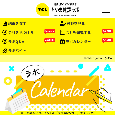
M
EN
記事を探す
連載を見る
U
会社を見つける
会社を研究する
Renewal!
8/07 UP!
ラボQ＆A
ラボカレンダー
6/04 UP!
7/30 UP!
ラボバイト
HOME
ラボカレンダー