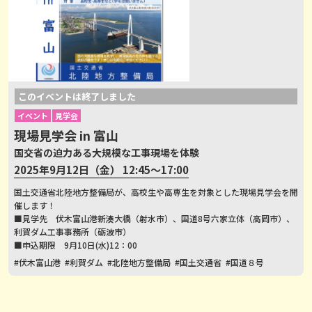
このイベントは終了しました
イベント
見学会
現場見学会 in 富山
国交省の迫力ある大規模な工事現場を体験
2025年9月12日（金） 12:45～17:00
国土交通省北陸地方整備局が、高校生や高専生を対象とした現場見学会を開
催します！
■見学先 伏木富山港新湊大橋（射水市）、国道8号六家立体（高岡市）、
利賀ダム工事事務所（砺波市）
■申込期限 9月10日(水)12：00
#伏木富山港
#利賀ダム
#北陸地方整備局
#国土交通省
#国道８号