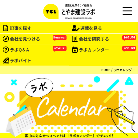
M
EN
記事を探す
連載を見る
U
会社を見つける
会社を研究する
Renewal!
8/07 UP!
ラボQ＆A
ラボカレンダー
6/04 UP!
7/30 UP!
ラボバイト
HOME
ラボカレンダー