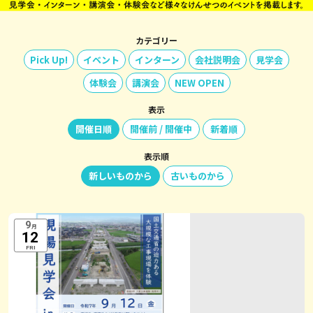
カテゴリー
Pick Up!
イベント
インターン
会社説明会
見学会
体験会
講演会
NEW OPEN
表示
開催日順
開催前 / 開催中
新着順
表示順
新しいものから
古いものから
9
月
12
FRI