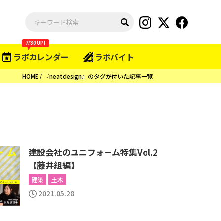
7/30 UP!
ラボカレンダー
ラボバイト
HOME
『neatdesign』のタグが付いた記事一覧
建設会社のユニフォーム特集Vol.2
【藤井組編】
建築
土木
2021.05.28