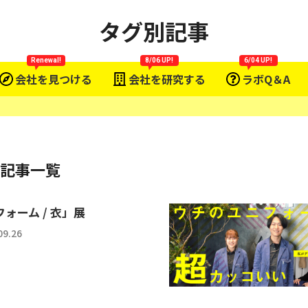
タグ別記事
Renewal!
8/06 UP!
6/04 UP!
会社を見つける
会社を研究する
ラボQ＆A
た記事一覧
ォーム / 衣」展
09.26