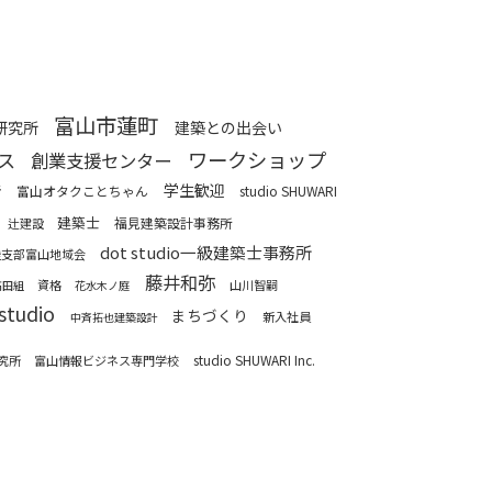
富山市蓮町
研究所
建築との出会い
ワークショップ
ス
創業支援センター
学生歓迎
者
富山オタクことちゃん
studio SHUWARI
建築士
福見建築設計事務所
辻建設
dot studio一級建築士事務所
北陸支部富山地域会
藤井和弥
資格
山川智嗣
高田組
花水木ノ庭
studio
まちづくり
新入社員
中斉拓也建築設計
studio SHUWARI Inc.
究所
富山情報ビジネス専門学校