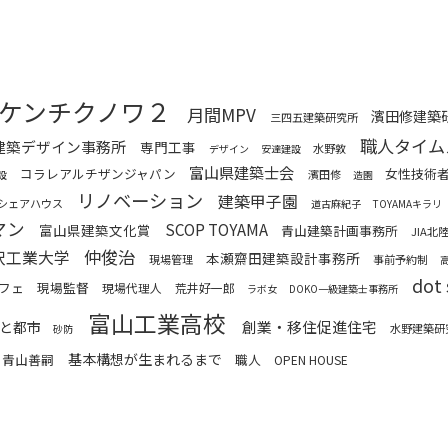
ケンチクノワ２
月間MPV
濱田修建築
三四五建築研究所
職人タイム
建築デザイン事務所
専門工事
水野敦
デザイン
安達建設
富山県建築士会
コラレアルチザンジャパン
女性技術
濱田修
設
造園
リノベーション
建築甲子園
シェアハウス
道古麻紀子
TOYAMAキラリ
マン
SCOP TOYAMA
富山県建築文化賞
青山建築計画事務所
JIA
仲俊治
沢工業大学
本瀬齋田建築設計事務所
現場管理
事前予約制
dot 
フェ
現場監督
現場代理人
荒井好一郎
ラボ女
DOKO一級建築士事務所
富山工業高校
創業・移住促進住宅
と都市
水野建築研
砂防
基本構想が生まれるまで
青山善嗣
職人
OPEN HOUSE