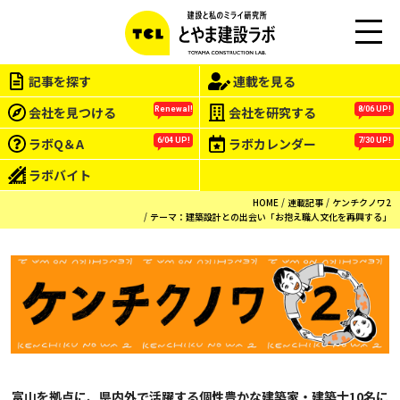
M
EN
記事を探す
連載を見る
U
会社を見つける
会社を研究する
Renewal!
8/06 UP!
ラボQ＆A
ラボカレンダー
6/04 UP!
7/30 UP!
ラボバイト
HOME
連載記事
ケンチクノワ2
テーマ：建築設計との出会い「お抱え職人文化を再興する」
富山を拠点に、県内外で活躍する個性豊かな建築家・建築士10名に