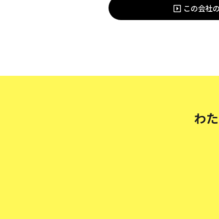
この会社
わた