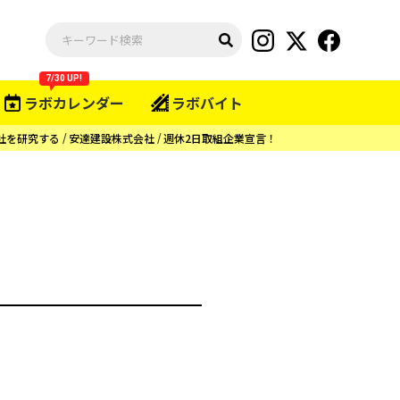
7/30 UP!
ラボカレンダー
ラボバイト
社を研究する
安達建設株式会社
週休2日取組企業宣言！