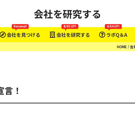
会社を研究する
Renewal!
8/05 UP!
6/04 UP!
会社を見つける
会社を研究する
ラボQ＆A
HOME
会
宣言！