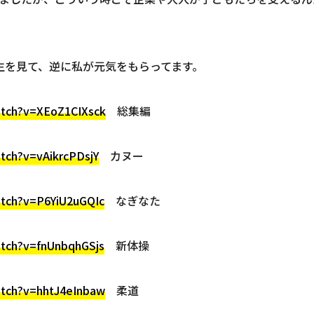
生を見て、逆に私が元気をもらってます。
atch?v=XEoZ1CIXsck
総集編
tch?v=vAikrcPDsjY
カヌー
atch?v=P6YiU2uGQIc
なぎなた
atch?v=fnUnbqhGSjs
新体操
atch?v=hhtJ4eInbaw
柔道