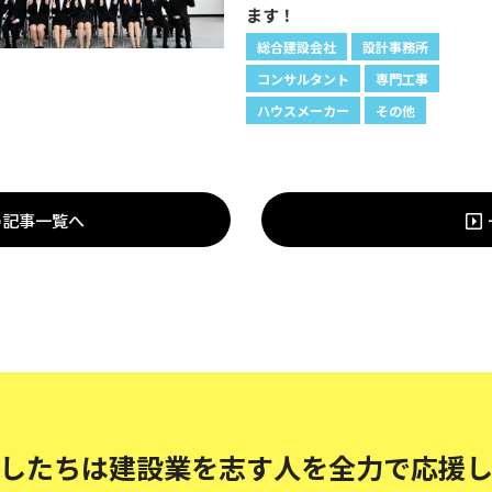
ます！
総合建設会社
設計事務所
コンサルタント
専門工事
ハウスメーカー
その他
の記事一覧へ
したちは建設業を志す人を
全力で応援