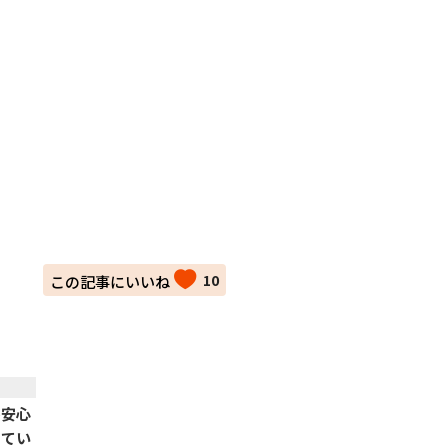
10
番安心
してい