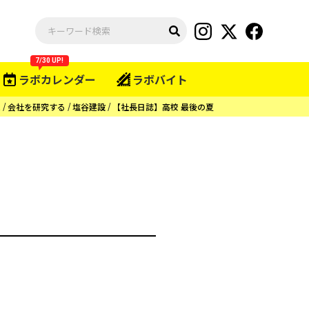
7/30 UP!
ラボカレンダー
ラボバイト
E
会社を研究する
塩谷建設
【社長日誌】高校 最後の夏