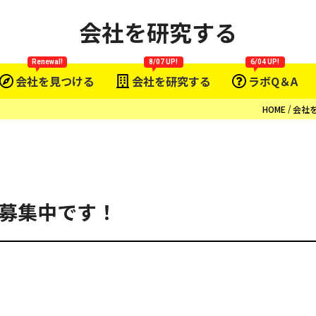
会社を研究する
Renewal!
8/07 UP!
6/04 UP!
会社を見つける
会社を研究する
ラボQ＆A
HOME
会社
募集中です！