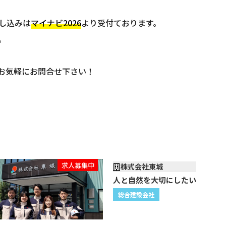
し込みは
マイナビ2026
より受付ております。
。
お気軽にお問合せ下さい！
求人募集中
株式会社東城
人と自然を大切にしたい
総合建設会社