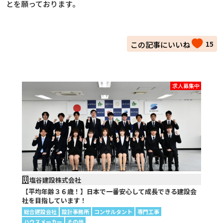
とを願っております。
15
求人募集中
塩谷建設株式会社
【平均年齢３６歳！】日本で一番安心して成長できる建設会
社を目指しています！
総合建設会社
設計事務所
コンサルタント
専門工事
ハウスメーカー
その他