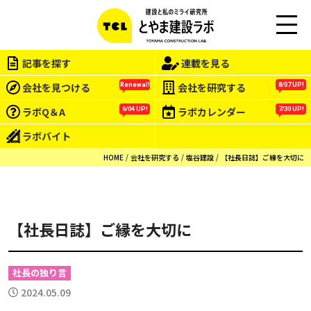
この会社をもっと研究する
M
EN
記事を探す
連載を見る
U
会社を見つける
会社を研究する
Renewal!
8/07 UP!
ラボQ＆A
ラボカレンダー
6/04 UP!
7/30 UP!
ラボバイト
HOME
会社を研究する
塩谷建設
【社長日誌】ご縁を大切に
【社長日誌】ご縁を大切に
社長の独り言
2024.05.09