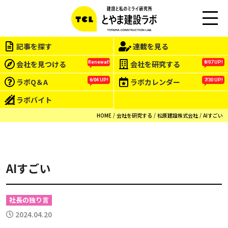
この会社をもっと研究する
M
EN
記事を探す
連載を見る
U
会社を見つける
会社を研究する
Renewal!
8/07 UP!
ラボQ＆A
ラボカレンダー
6/04 UP!
7/30 UP!
ラボバイト
HOME
会社を研究する
松原建設株式会社
AIすごい
AIすごい
社長の独り言
2024.04.20