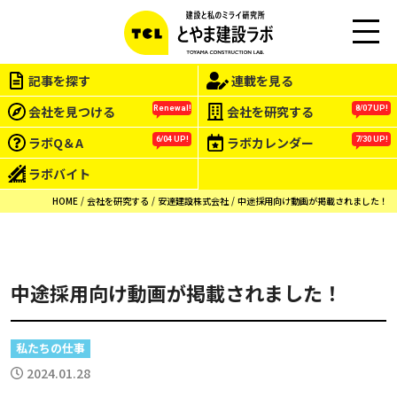
この会社をもっと研究する
M
EN
記事を探す
連載を見る
U
会社を見つける
会社を研究する
Renewal!
8/07 UP!
ラボQ＆A
ラボカレンダー
6/04 UP!
7/30 UP!
ラボバイト
HOME
会社を研究する
安達建設株式会社
中途採用向け動画が掲載されました！
中途採用向け動画が掲載されました！
私たちの仕事
2024.01.28