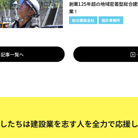
創業125年超の地域密着型総合建
業！
総合建設会社
設計事務所
の記事一覧へ
したちは建設業を志す人を
全力で応援