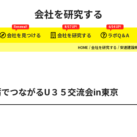
会社を研究する
Renewal!
8/07 UP!
6/04 UP!
会社を見つける
会社を研究する
ラボQ＆A
HOME
会社を研究する
安達建設
砺でつながるU３５交流会in東京