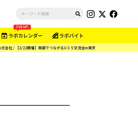
7/30 UP!
ラボカレンダー
ラボバイト
株式会社
【2/22開催】南砺でつながるU３５交流会in東京