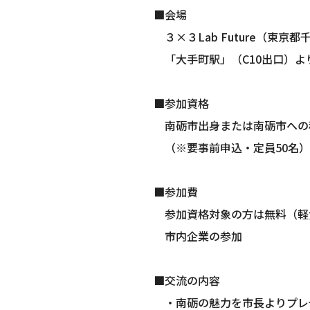
■会場
３×３Lab Future（東京都
「大手町駅」（C10出口）よ
■参加資格
南砺市出身または南砺市への
（※要事前申込・定員50名）
■参加費
参加資格対象の方は無料（軽
市内企業の参加
■交流の内容
・南砺の魅力を市長よりプレ