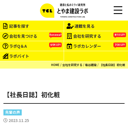
この会社をもっと研究する
M
EN
記事を探す
連載を見る
U
会社を見つける
会社を研究する
Renewal!
8/10 UP!
ラボQ＆A
ラボカレンダー
6/04 UP!
7/30 UP!
ラボバイト
HOME
会社を研究する
塩谷建設
【社長日誌】初化粧
【社長日誌】初化粧
先輩の声
2023.11.25