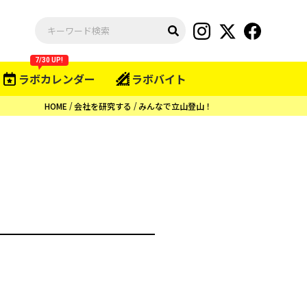
7/30 UP!
ラボカレンダー
ラボバイト
HOME
会社を研究する
みんなで立山登山！