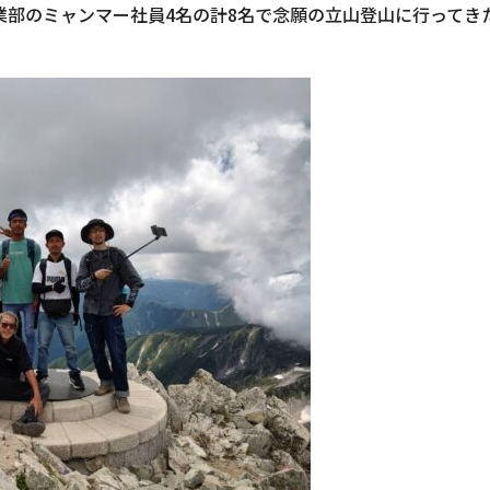
業部のミャンマー社員4名の計8名で念願の立山登山に行ってき