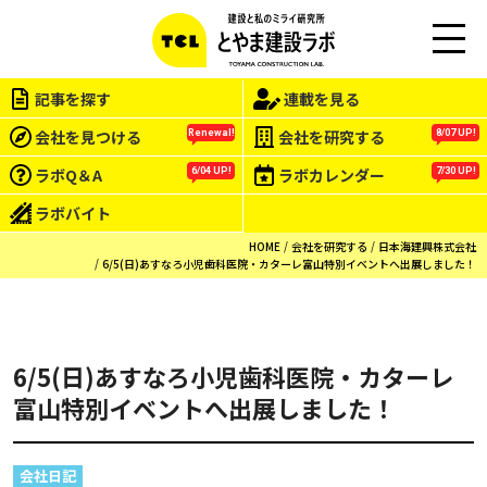
この会社をもっと研究する
M
EN
記事を探す
連載を見る
U
会社を見つける
会社を研究する
Renewal!
8/07 UP!
ラボQ＆A
ラボカレンダー
6/04 UP!
7/30 UP!
ラボバイト
HOME
会社を研究する
日本海建興株式会社
6/5(日)あすなろ小児歯科医院・カターレ富山特別イベントへ出展しました！
6/5(日)あすなろ小児歯科医院・カターレ
富山特別イベントへ出展しました！
会社日記