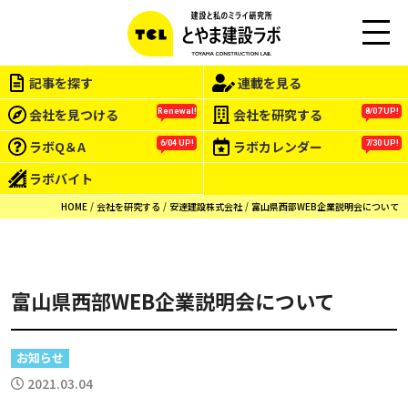
この会社をもっと研究する
M
EN
記事を探す
連載を見る
U
会社を見つける
会社を研究する
Renewal!
8/07 UP!
ラボQ＆A
ラボカレンダー
6/04 UP!
7/30 UP!
ラボバイト
HOME
会社を研究する
安達建設株式会社
富山県西部WEB企業説明会について
富山県西部WEB企業説明会について
お知らせ
2021.03.04