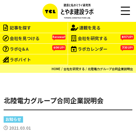
この会社をもっと研究する
M
EN
記事を探す
連載を見る
U
会社を見つける
会社を研究する
Renewal!
8/07 UP!
ラボQ＆A
ラボカレンダー
6/04 UP!
7/30 UP!
ラボバイト
HOME
会社を研究する
北陸電力グループ合同企業説明会
北陸電力グループ合同企業説明会
お知らせ
2021.03.01