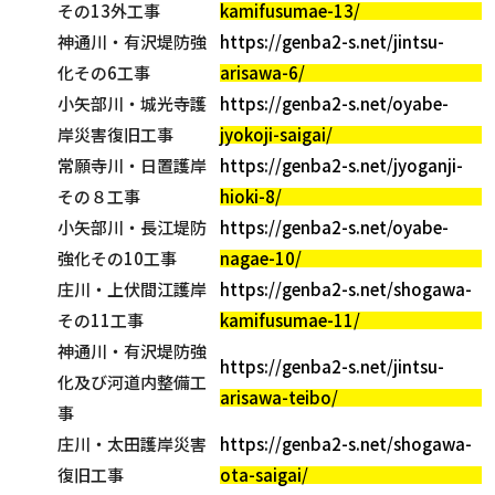
その13外工事
kamifusumae-13/
神通川・有沢堤防強
https://genba2-s.net/jintsu-
化その6工事
arisawa-6/
小矢部川・城光寺護
https://genba2-s.net/oyabe-
岸災害復旧工事
jyokoji-saigai/
常願寺川・日置護岸
https://genba2-s.net/jyoganji-
その８工事
hioki-8/
小矢部川・長江堤防
https://genba2-s.net/oyabe-
強化その10工事
nagae-10/
庄川・上伏間江護岸
https://genba2-s.net/shogawa-
その11工事
kamifusumae-11/
神通川・有沢堤防強
https://genba2-s.net/jintsu-
化及び河道内整備工
arisawa-teibo/
事
庄川・太田護岸災害
https://genba2-s.net/shogawa-
復旧工事
ota-saigai/