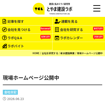
この会社をもっと研究する
M
EN
記事を探す
連載を見る
U
会社を見つける
会社を研究する
Renewal!
8/07 UP!
ラボQ＆A
ラボカレンダー
6/04 UP!
7/30 UP!
ラボバイト
HOME
会社を研究する
射水建設興業
現場ホームページ公開中
現場ホームページ公開中
会社日記
2026.06.23