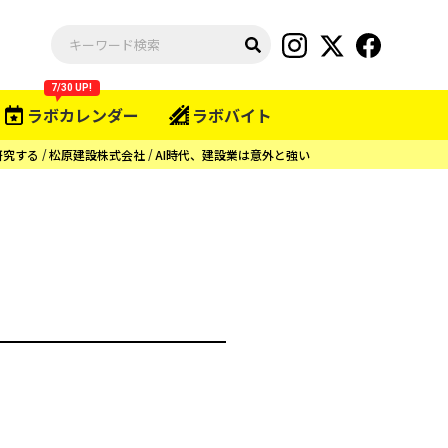
7/30 UP!
ラボカレンダー
ラボバイト
研究する
松原建設株式会社
AI時代、建設業は意外と強い