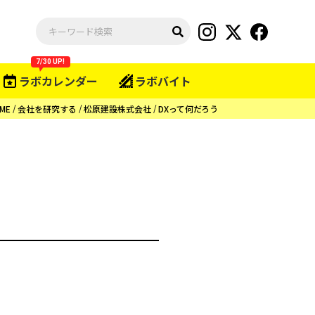
7/30 UP!
ラボカレンダー
ラボバイト
ME
会社を研究する
松原建設株式会社
DXって何だろう