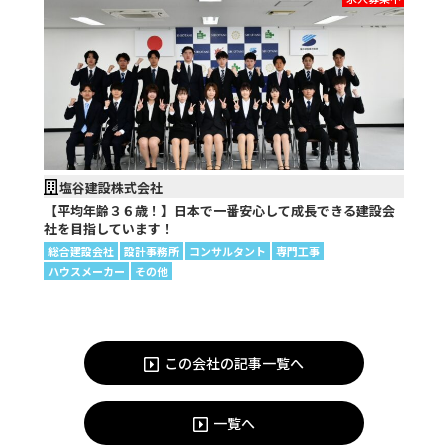
塩谷建設株式会社
【平均年齢３６歳！】日本で一番安心して成長できる建設会
社を目指しています！
総合建設会社
設計事務所
コンサルタント
専門工事
ハウスメーカー
その他
この会社の記事一覧へ
一覧へ