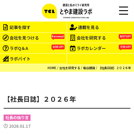
この会社をもっと研究する
M
EN
記事を探す
連載を見る
U
会社を見つける
会社を研究する
Renewal!
8/07 UP!
ラボQ＆A
ラボカレンダー
6/04 UP!
7/30 UP!
ラボバイト
HOME
会社を研究する
塩谷建設
【社長日誌】２０２６年
【社長日誌】２０２６年
社長の独り言
2026.01.17