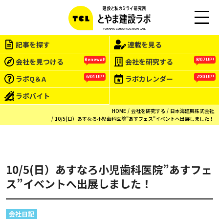
この会社をもっと研究する
M
EN
記事を探す
連載を見る
U
会社を見つける
会社を研究する
Renewal!
8/07 UP!
ラボQ＆A
ラボカレンダー
6/04 UP!
7/30 UP!
ラボバイト
HOME
会社を研究する
日本海建興株式会社
10/5(日）あすなろ小児歯科医院”あすフェス”イベントへ出展しました！
10/5(日）あすなろ小児歯科医院”あすフェ
ス”イベントへ出展しました！
会社日記