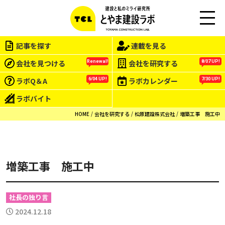
この会社をもっと研究する
M
EN
記事を探す
連載を見る
U
会社を見つける
会社を研究する
Renewal!
8/07 UP!
ラボQ＆A
ラボカレンダー
6/04 UP!
7/30 UP!
ラボバイト
HOME
会社を研究する
松原建設株式会社
増築工事 施工中
増築工事 施工中
社長の独り言
2024.12.18