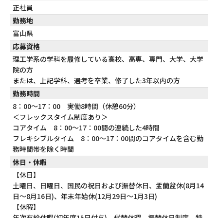
正社員
勤務地
富山県
応募資格
理工学系の学科を履修している高校、高専、専門、大学、大学
院の方
または、上記学科、選考を卒業、修了した3年以内の方
勤務時間
8：00～17：00 実働8時間（休憩60分）
＜フレックスタイム制度あり＞
コアタイム 8：00～17：00間の連続した4時間
フレキシブルタイム 8：00～17：00間のコアタイムを含む勤
務時間帯を除く時間
休日・休暇
【休日】
土曜日、日曜日、国民の祝日および振替休日、盂蘭盆休(8月14
日～8月16日)、年末年始休(12月29日～1月3日)
【休暇】
年次有給休暇(初年度15日付与)、代替休暇、振替休日制度、特