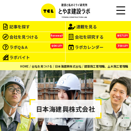
M
EN
記事を探す
連載を見る
U
会社を見つける
会社を研究する
Renewal!
8/07 UP!
ラボQ＆A
ラボカレンダー
6/04 UP!
7/30 UP!
ラボバイト
HOME
会社を見つける
日本海建興株式会社
建築施工管理職、土木施工管理職
日本海建興株式会社