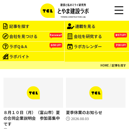
M
EN
記事を探す
連載を見る
U
会社を見つける
会社を研究する
Renewal!
8/07 UP!
ラボQ＆A
ラボカレンダー
6/04 UP!
7/30 UP!
ラボバイト
HOME
記事を探す
８月１０日（月）（富山市）夏
夏季休業のお知らせ
の合同企業説明会 参加募集中
2026.08.03
です