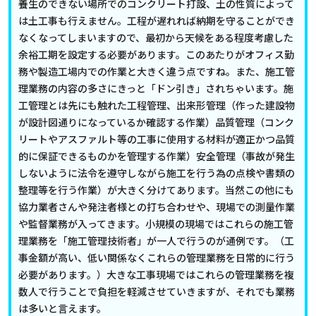
養生のできない場所でのコンクリート打設、土の性質によって
は土工事も行えません。工程が遅れれば納期を守ることができ
なくなってしまいますので、最初から天候をある程度考慮した
余裕工期を設定する必要があります。このあたりがオフィス勤
務や製造工場内での作業と大きく違う点ですね。また、施工管
理業務の内容の多さにきっと「ドン引き」されちゃいます。施
工管理とは先にも触れた工程管理、出来形管理（作った建設物
が設計図通りになっているか確認する作業）品質管理（コンク
リートやアスファルト等の工事に使用する材料が適正かつ品質
的に保証できるものかを管理する作業）安全管理（事故が発生
しないように法令を遵守しながら施工を行う為の点検や書類の
整理等を行う作業）が大きく分けてあります。当然この他にも
協力業者さんや発注者様との打ち合わせや、現場での測量作業
や監督業務が入ってきます。小規模の現場ではこれらの施工管
理業務を「施工管理技術者」が一人で行うのが通例です。（工
事金額が高い、低い関係なくこれらの管理業務を日常的に行う
必要があります。）大きな工事現場ではこれらの管理業務を複
数人で行うことで負担を軽減させていきますが、それでも業務
は多いと言えます。