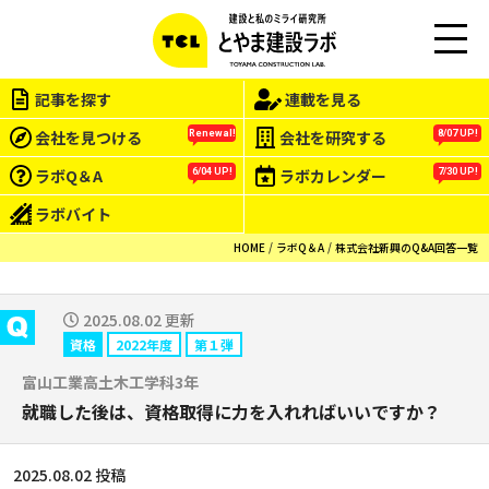
M
EN
記事を探す
連載を見る
U
会社を見つける
会社を研究する
Renewal!
8/07 UP!
ラボQ＆A
ラボカレンダー
6/04 UP!
7/30 UP!
ラボバイト
HOME
ラボQ＆A
株式会社新興のQ&A回答一覧
2025.08.02 更新
資格
2022年度
第１弾
富山工業高土木工学科3年
就職した後は、資格取得に力を入れればいいですか？
2025.08.02 投稿