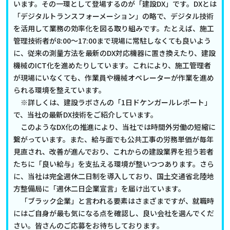
います。その一環として登場するのが「建設DX」です。DXとは
「デジタルトランスフォーメーション」の略で、デジタル技術
を活用して業務の効率化を図る取り組みです。たとえば、施工
管理技術者が8:00～17:00まで現場に常駐しなくても良いよう
に、従来の測量方法を最新のDX対応機器に置き換えたり、建設
機械のICT化を進めたりしています。これにより、施工管理者
が現場にいなくても、作業員や機械オペレーターが作業を進め
られる環境を整えています。
※詳しくは、建設ラボさんの「1日ドケンガールレポート」
で、当社の最新DX技術をご紹介しています。
このようなDX化の推進により、当社では時間外労働の短縮に
繋がっています。また、給与面でも公共工事の労務単価が毎年
見直され、改善が進んでおり、これからの建設業界を担う若者
たちに「良い給与」を支払える環境が整いつつあります。さら
に、当社は完全週休二日制を導入しており、国土交通省北陸地
方整備局に「週休二日企業宣言」を届け出ています。
「ブラック企業」と言われる要素はさまざまですが、就職時
にはご自身が最も気になる点を確認し、良い会社を選んでくだ
さい。皆さんのご応募をお待ちしております。