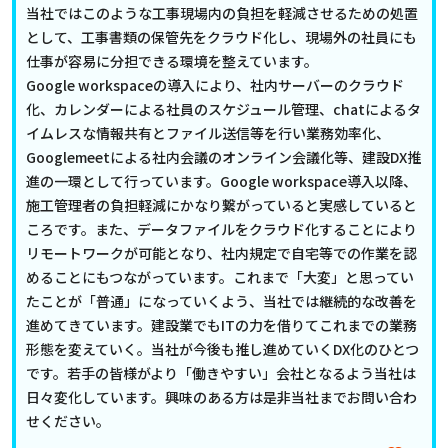
当社ではこのような工事現場内の負担を軽減させるための処置
として、工事書類の保管先をクラウド化し、現場外の社員にも
仕事が容易に分担できる環境を整えています。
Google workspaceの導入により、社内サーバーのクラウド
化、カレンダーによる社員のスケジュール管理、chatによるタ
イムレスな情報共有とファイル送信等を行い業務効率化、
Googlemeetによる社内会議のオンライン会議化等、建設DX推
進の一環として行っています。Google workspace導入以降、
施工管理者の負担軽減にかなり繋がっていると実感していると
ころです。また、データファイルをクラウド化することにより
リモートワークが可能となり、社内規定で自宅等での作業を認
めることにもつながっています。これまで「大変」と思ってい
たことが「普通」になっていくよう、当社では継続的な改善を
進めてきています。建設業でもITの力を借りてこれまでの業務
形態を変えていく。当社が今後も推し進めていくDX化のひとつ
です。若手の皆様がより「働きやすい」会社となるよう当社は
日々変化しています。興味のある方は是非当社までお問い合わ
せください。