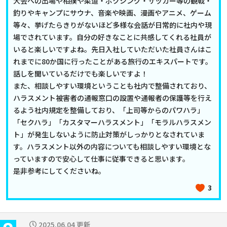
大会への出場や相撲や柔道・ボクシング・サッカー等の観戦・
釣りやキャンプにサウナ、音楽や映画、漫画やアニメ、ゲーム
等々、挙げたらきりがないほど多様な会話が日常的に社内や現
場でされています。自分の好きなことに共感してくれる社員が
いると楽しいですよね。先日入社していただいた社員さんはこ
れまでに80か国に行ったことがある旅行のエキスパートです。
話しを聞いているだけでも楽しいですよ！
また、相談しやすい環境ということも社内で整備されており、
ハラスメント被害者の通報窓口の設置や通報者の保護等を行え
るよう社内規定を整備しており、「上司等からのパワハラ」
「セクハラ」「カスタマーハラスメント」「モラルハラスメン
ト」が発生しないように防止対策がしっかりとなされていま
す。ハラスメント以外の内容についても相談しやすい環境とな
っていますので安心して仕事に従事できると思います。
是非参考にしてくださいね。
3
2025.06.04 更新