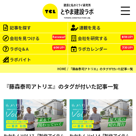
M
EN
記事を探す
連載を見る
U
会社を見つける
会社を研究する
Renewal!
8/06 UP!
ラボQ＆A
ラボカレンダー
6/04 UP!
7/30 UP!
ラボバイト
HOME
『藤森泰司アトリエ』のタグが付いた記事一覧
『藤森泰司アトリエ』のタグが付いた記事一覧
わかもんVOl.17 「製作アイテム
わかもん Vol.14「製作アイテム