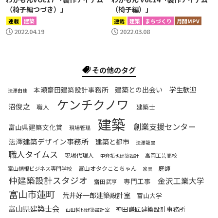
（椅子編つづき）」
（椅子編）」
連載
建築
連載
建築
まちづくり
月間MPV
2022.04.19
2022.03.08
その他のタグ
本瀬齋田建築設計事務所
建築との出会い
学生歓迎
法澤由佳
ケンチクノワ
沼俊之
職人
建築士
建築
創業支援センター
富山県建築文化賞
現場管理
法澤建築デザイン事務所
建築と都市
法澤龍宝
職人タイムス
現場代理人
高岡工芸高校
中斉拓也建築設計
富山オタクことちゃん
庭師
富山情報ビジネス専門学校
家具
仲建築設計スタジオ
金沢工業大学
専門工事
齋田武亨
富山市蓮町
荒井好一郎建築設計室
富山大学
富山県建築士会
神田謙匠建築設計事務所
山田哲也建築設計室