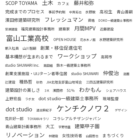
土木
藤井和弥
SCOP TOYAMA
カフェ
完成までのプロセス
高校生
青山善嗣
事前予約制
水野敦
中斉拓也
フレッシュマン
濱田修建築研究所
資格
DOKO一級建築士事務所
月間MPV
福見建築設計事務所
建築家
近藤建設
安達建設
富山工業高校
OPEN HOUSE
水野建築研究所
花水木ノ庭
創業・移住促進住宅
新入社員
山川智嗣
ワークショップ
基本構想が生まれるまで
高岡市
studio SHUWARI Inc.
鈴木一級建築士事務所
高田組
仲俊治
創業支援施設・UIJターン者等住居
studio SHUWARI
造園
種昻哲
辻建設
JIA北陸支部富山地域会
三四五建築研究所
砂防
わかもん
建築設計の楽しさ
51％
濱田修
シェアハウス
３K
dot studio一級建築士事務所
上野宏岳
現場監督
ラボ女
ケンチクノワ２
dot studio
道古麻紀子
デザイン
コラレアルチザンジャパン
荒井好一郎
TOYAMAキラリ
建築甲子園
大工
青山建築計画事務所
宇野悠里
リノベーション
まちづくり
女性技術者
林建設
山田哲也