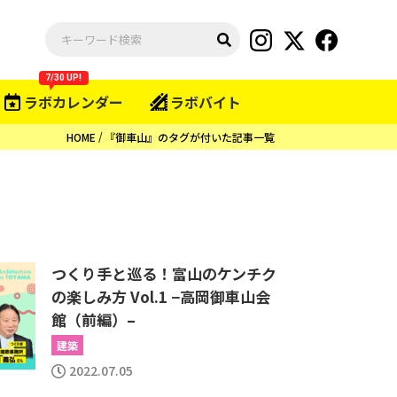
7/30 UP!
ラボカレンダー
ラボバイト
HOME
『御車山』のタグが付いた記事一覧
つくり手と巡る！富山のケンチク
の楽しみ方 Vol.1 −高岡御車山会
館（前編）–
建築
2022.07.05