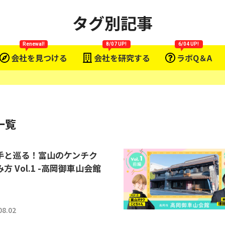
タグ別記事
Renewal!
8/07 UP!
6/04 UP!
会社を見つける
会社を研究する
ラボQ＆A
一覧
手と巡る！富山のケンチク
方 Vol.1 -高岡御車山会館
08.02