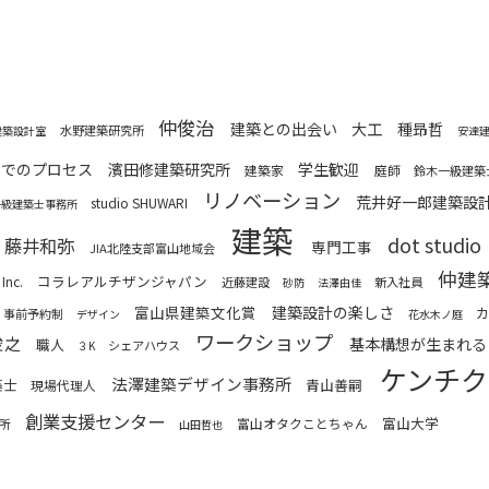
仲俊治
建築との出会い
大工
種昻哲
水野建築研究所
建築設計室
安達
までのプロセス
濱田修建築研究所
学生歓迎
建築家
庭師
鈴木一級建築
リノベーション
荒井好一郎建築設
studio SHUWARI
一級建築士事務所
建築
dot studio
藤井和弥
専門工事
JIA北陸支部富山地域会
仲建
コラレアルチザンジャパン
Inc.
近藤建設
新入社員
砂防
法澤由佳
富山県建築文化賞
建築設計の楽しさ
事前予約制
デザイン
花水木ノ庭
ワークショップ
俊之
基本構想が生まれる
職人
シェアハウス
３K
ケンチク
法澤建築デザイン事務所
築士
青山善嗣
現場代理人
創業支援センター
富山大学
所
富山オタクことちゃん
山田哲也