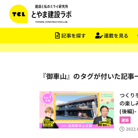
記事を探す
連載を見る
『御車山』のタグが付いた記事
つくり
の楽しみ
(後編)-
建築
2022.