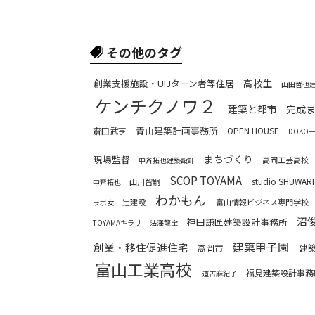
その他のタグ
高校生
創業支援施設・UIJターン者等住居
山田哲也
ケンチクノワ２
建築と都市
完成
青山建築計画事務所
齋田武亨
OPEN HOUSE
DOKO
まちづくり
現場監督
高岡工芸高校
中斉拓也建築設計
SCOP TOYAMA
studio SHUWARI 
山川智嗣
中斉拓也
わかもん
辻建設
富山情報ビジネス専門学校
ラボ女
沼
神田謙匠建築設計事務所
TOYAMAキラリ
法澤龍宝
建築甲子園
創業・移住促進住宅
建
高岡市
富山工業高校
福見建築設計事務
道古麻紀子