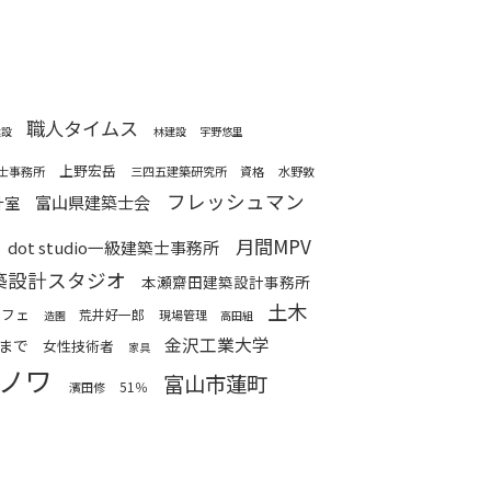
職人タイムス
建設
林建設
宇野悠里
上野宏岳
士事務所
三四五建築研究所
資格
水野敦
フレッシュマン
富山県建築士会
計室
月間MPV
dot studio一級建築士事務所
築設計スタジオ
本瀬齋田建築設計事務所
土木
カフェ
荒井好一郎
現場管理
造園
高田組
金沢工業大学
まで
女性技術者
家具
ノワ
富山市蓮町
51％
濱田修