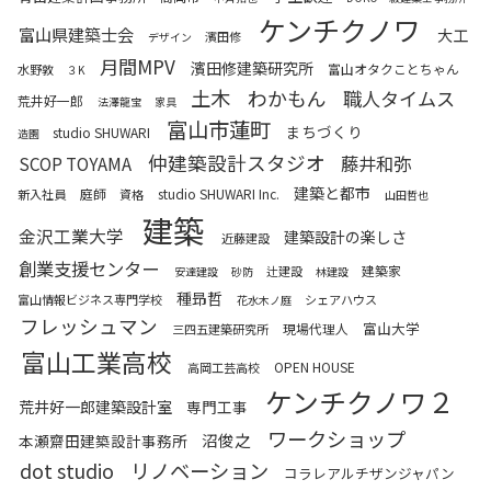
ケンチクノワ
富山県建築士会
大工
濱田修
デザイン
月間MPV
濱田修建築研究所
富山オタクことちゃん
水野敦
３K
土木
わかもん
職人タイムス
荒井好一郎
法澤龍宝
家具
富山市蓮町
まちづくり
studio SHUWARI
造園
仲建築設計スタジオ
藤井和弥
SCOP TOYAMA
建築と都市
庭師
studio SHUWARI Inc.
新入社員
資格
山田哲也
建築
金沢工業大学
建築設計の楽しさ
近藤建設
創業支援センター
建築家
辻建設
安達建設
砂防
林建設
種昻哲
富山情報ビジネス専門学校
シェアハウス
花水木ノ庭
フレッシュマン
富山大学
現場代理人
三四五建築研究所
富山工業高校
OPEN HOUSE
高岡工芸高校
ケンチクノワ２
荒井好一郎建築設計室
専門工事
ワークショップ
沼俊之
本瀬齋田建築設計事務所
リノベーション
dot studio
コラレアルチザンジャパン