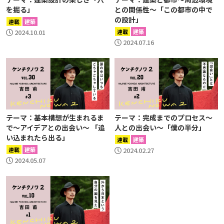
を掘る」
との関係性～「この都市の中で
の設計」
連載
建築
2024.10.01
連載
建築
2024.07.16
テーマ：基本構想が生まれるま
テーマ：完成までのプロセス〜
で～アイデアとの出会い～ 「追
人との出会い〜「僕の半分」
い込まれたら出る」
連載
建築
連載
建築
2024.02.27
2024.05.07