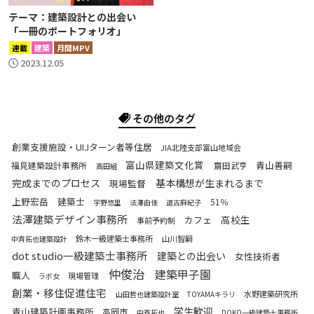
テーマ：建築設計との出会い
「一冊のポートフォリオ」
連載
建築
月間MPV
2023.12.05
その他のタグ
創業支援施設・UIJターン者等住居
JIA北陸支部富山地域会
富山県建築文化賞
青山善嗣
福見建築設計事務所
齋田武亨
高田組
完成までのプロセス
基本構想が生まれるまで
現場監督
上野宏岳
建築士
51％
宇野悠里
法澤由佳
道古麻紀子
法澤建築デザイン事務所
高校生
カフェ
事前予約制
鈴木一級建築士事務所
山川智嗣
中斉拓也建築設計
dot studio一級建築士事務所
建築との出会い
女性技術者
仲俊治
建築甲子園
職人
現場管理
ラボ女
創業・移住促進住宅
水野建築研究所
山田哲也建築設計室
TOYAMAキラリ
学生歓迎
青山建築計画事務所
高岡市
中斉拓也
DOKO一級建築士事務所