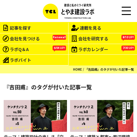
M
EN
記事を探す
連載を見る
U
会社を見つける
会社を研究する
Renewal!
8/10 UP!
ラボQ＆A
ラボカレンダー
6/04 UP!
7/30 UP!
ラボバイト
HOME
『吉田甫』のタグが付いた記事一覧
『吉田甫』のタグが付いた記事一覧
テーマ：建築設計の楽しさ「穴
テーマ：建築と都市～周辺環境